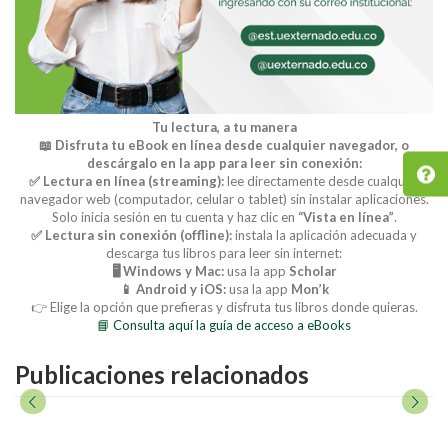
Tu lectura, a tu manera
📖 Disfruta tu eBook en línea desde cualquier navegador, o
descárgalo en la app para leer sin conexión:
✅ Lectura en línea (streaming):
lee directamente desde cualquier
navegador web (computador, celular o tablet) sin instalar aplicaciones.
Solo inicia sesión en tu cuenta y haz clic en
“Vista en línea”
.
✅ Lectura sin conexión (offline):
instala la aplicación adecuada y
descarga tus libros para leer sin internet:
🖥️ Windows y Mac:
usa la app
Scholar
📱 Android y iOS:
usa la app
Mon’k
👉 Elige la opción que prefieras y disfruta tus libros donde quieras.
📘 Consulta aquí la guía de acceso a eBooks
Publicaciones relacionados