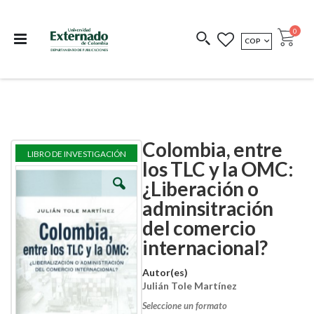
Departamento de
Libros resultado de
Impreso Bajo
publicaciones
investigación
Demanda
publi
0
MONEDA
COP
Cart
COEDICIONES
REDIMIR CÓDIGO
Colombia, entre
Skip
Skip
LIBRO DE INVESTIGACIÓN
to
to
los TLC y la OMC:
the
the
¿Liberación o
end
beginning
of
of
adminsitración
the
the
images
images
del comercio
gallery
gallery
internacional?
Autor(es)
Julián Tole Martínez
Seleccione un formato