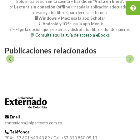
Solo inicia sesión en tu cuenta y haz clic en
“Vista en línea”
.
✅ Lectura sin conexión (offline):
instala la aplicación adecuada y
descarga tus libros para leer sin internet:
🖥️ Windows y Mac:
usa la app
Scholar
📱 Android y iOS:
usa la app
Mon’k
👉 Elige la opción que prefieras y disfruta tus libros donde quieras.
📘 Consulta aquí la guía de acceso a eBooks
Publicaciones relacionados
Email
contenidos@hipertexto.com.co
Teléfonos
PBX: +57 601 643 43 89 / Cel: +57 320 850 05 13