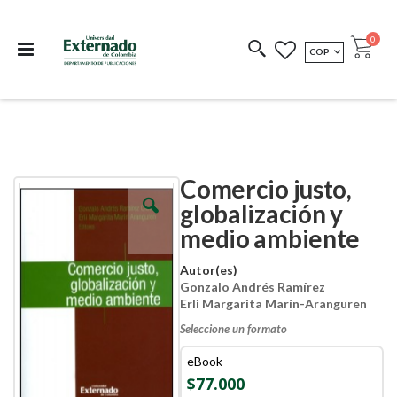
Departamento de
Libros resultado de
Impreso Bajo
publicaciones
investigación
Demanda
publi
0
MONEDA
COP
Cart
COEDICIONES
REDIMIR CÓDIGO
Comercio justo,
Skip
Skip
to
to
globalización y
the
the
medio ambiente
end
beginning
of
of
the
the
Autor(es)
images
images
Gonzalo Andrés Ramírez
gallery
gallery
Erli Margarita Marín-Aranguren
Seleccione un formato
eBook
$77.000