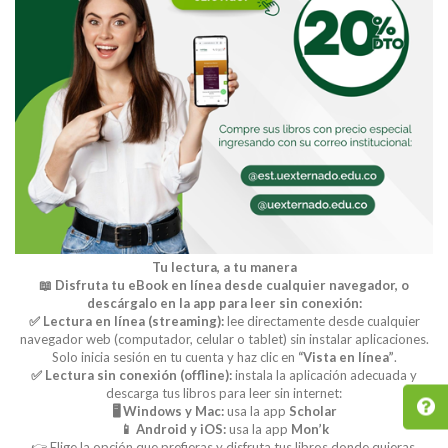
Tu lectura, a tu manera
📖 Disfruta tu eBook en línea desde cualquier navegador, o
descárgalo en la app para leer sin conexión:
✅ Lectura en línea (streaming):
lee directamente desde cualquier
navegador web (computador, celular o tablet) sin instalar aplicaciones.
Solo inicia sesión en tu cuenta y haz clic en
“Vista en línea”
.
✅ Lectura sin conexión (offline):
instala la aplicación adecuada y
descarga tus libros para leer sin internet:
🖥️ Windows y Mac:
usa la app
Scholar
📱 Android y iOS:
usa la app
Mon’k
👉 Elige la opción que prefieras y disfruta tus libros donde quieras.