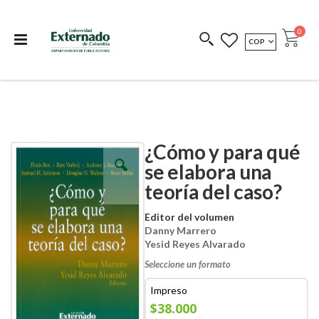
Departamento de
Libros resultado de
Impreso Bajo
publicaciones
investigación
Demanda
publi
0
MONEDA
COP
Cart
COEDICIONES
REDIMIR CÓDIGO
¿Cómo y para qué
Skip
Skip
to
to
se elabora una
the
the
teoría del caso?
end
beginning
of
of
the
the
Editor del volumen
images
images
Danny Marrero
gallery
gallery
Yesid Reyes Alvarado
Seleccione un formato
Impreso
$38.000