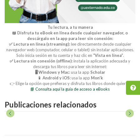
Tu lectura, a tu manera
📖 Disfruta tu eBook en línea desde cualquier navegador, o
descárgalo en la app para leer sin conexión:
✅ Lectura en línea (streaming):
lee directamente desde cualquier
navegador web (computador, celular o tablet) sin instalar aplicaciones.
Solo inicia sesión en tu cuenta y haz clic en
“Vista en línea”
.
✅ Lectura sin conexión (offline):
instala la aplicación adecuada y
descarga tus libros para leer sin internet:
🖥️ Windows y Mac:
usa la app
Scholar
📱 Android y iOS:
usa la app
Mon’k
👉 Elige la opción que prefieras y disfruta tus libros donde quieras.
📘 Consulta aquí la guía de acceso a eBooks
Publicaciones relacionados