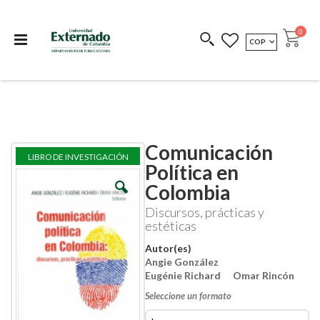
Departamento de
Libros resultado de
Impreso Bajo
publicaciones
investigación
Demanda
publi
0
MONEDA
COP
Cart
COEDICIONES
REDIMIR CÓDIGO
Comunicación
Skip
Skip
LIBRO DE INVESTIGACIÓN
to
to
Política en
the
the
Colombia
end
beginning
of
of
Discursos, prácticas y
the
the
estéticas
images
images
gallery
gallery
Autor(es)
Angie González
Eugénie Richard
Omar Rincón
Seleccione un formato