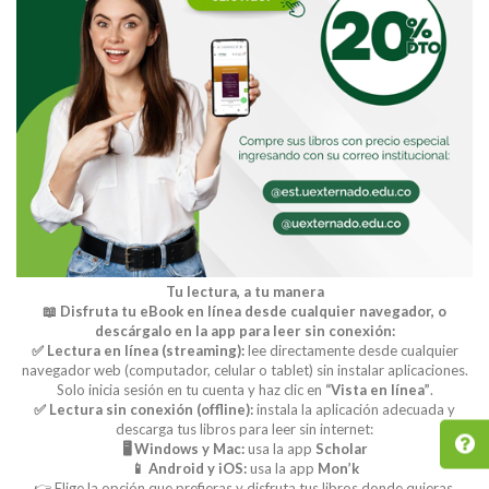
Tu lectura, a tu manera
📖 Disfruta tu eBook en línea desde cualquier navegador, o
descárgalo en la app para leer sin conexión:
✅ Lectura en línea (streaming):
lee directamente desde cualquier
navegador web (computador, celular o tablet) sin instalar aplicaciones.
Solo inicia sesión en tu cuenta y haz clic en
“Vista en línea”
.
✅ Lectura sin conexión (offline):
instala la aplicación adecuada y
descarga tus libros para leer sin internet:
🖥️ Windows y Mac:
usa la app
Scholar
📱 Android y iOS:
usa la app
Mon’k
👉 Elige la opción que prefieras y disfruta tus libros donde quieras.