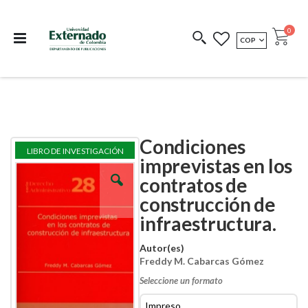
Departamento de
Libros resultado de
Impreso Bajo
publicaciones
investigación
Demanda
publi
0
MONEDA
COP
Cart
COEDICIONES
REDIMIR CÓDIGO
Condiciones
Skip
Skip
LIBRO DE INVESTIGACIÓN
to
to
imprevistas en los
the
the
contratos de
end
beginning
of
of
construcción de
the
the
images
images
infraestructura.
gallery
gallery
Autor(es)
Freddy M. Cabarcas Gómez
Seleccione un formato
Impreso