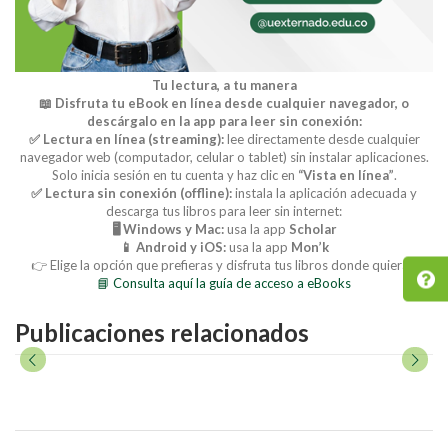
Tu lectura, a tu manera
📖 Disfruta tu eBook en línea desde cualquier navegador, o
descárgalo en la app para leer sin conexión:
✅ Lectura en línea (streaming):
lee directamente desde cualquier
navegador web (computador, celular o tablet) sin instalar aplicaciones.
Solo inicia sesión en tu cuenta y haz clic en
“Vista en línea”
.
✅ Lectura sin conexión (offline):
instala la aplicación adecuada y
descarga tus libros para leer sin internet:
🖥️ Windows y Mac:
usa la app
Scholar
📱 Android y iOS:
usa la app
Mon’k
👉 Elige la opción que prefieras y disfruta tus libros donde quieras.
📘 Consulta aquí la guía de acceso a eBooks
Publicaciones relacionados