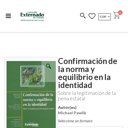
Departamento de
Libros resultado de
Impreso Bajo
publicaciones
investigación
Demanda
publi
0
MONEDA
COP
Cart
COEDICIONES
REDIMIR CÓDIGO
Confirmación de
Skip
Skip
to
to
la norma y
the
the
equilibrio en la
end
beginning
of
of
identidad
the
the
images
images
Sobre la legitimación de la
gallery
gallery
pena estatal
Autor(es)
Michael Pawlik
Seleccione un formato