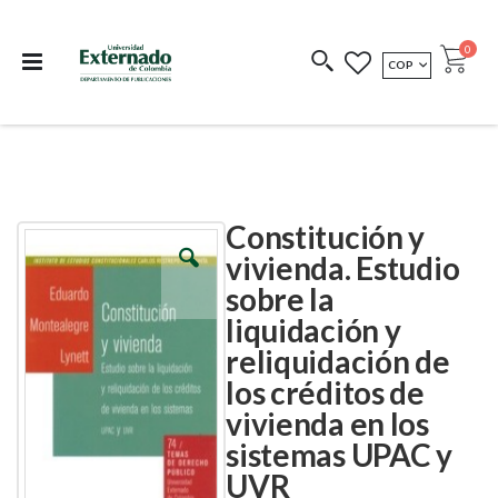
Departamento de
Libros resultado de
Impreso Bajo
publicaciones
investigación
Demanda
publi
0
MONEDA
COP
Cart
COEDICIONES
REDIMIR CÓDIGO
Constitución y
Skip
Skip
to
to
vivienda. Estudio
the
the
sobre la
end
beginning
of
of
liquidación y
the
the
images
images
reliquidación de
gallery
gallery
los créditos de
vivienda en los
sistemas UPAC y
UVR