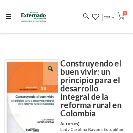
Departamento de
Libros resultado de
Impreso Bajo
publicaciones
investigación
Demanda
publi
0
MONEDA
COP
Cart
COEDICIONES
REDIMIR CÓDIGO
Construyendo el
Skip
Skip
to
to
buen vivir: un
the
the
principio para el
end
beginning
of
of
desarrollo
the
the
images
images
integral de la
gallery
gallery
reforma rural en
Colombia
Autor(es)
Lady Carolina Bayona Estupiñan