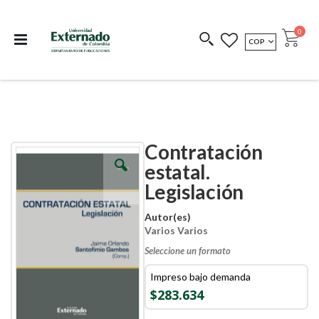
Departamento de
Libros resultado de
Impreso Bajo
publicaciones
investigación
Demanda
publi
0
MONEDA
COP
Cart
COEDICIONES
REDIMIR CÓDIGO
Contratación
Skip
Skip
to
to
estatal.
the
the
Legislación
end
beginning
of
of
the
the
Autor(es)
images
images
Varios Varios
gallery
gallery
Seleccione un formato
Impreso bajo demanda
$283.634