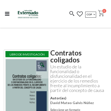
Departamento de
Libros resultado de
Impreso Bajo
publicaciones
investigación
Demanda
publi
0
MONEDA
COP
Cart
COEDICIONES
REDIMIR CÓDIGO
Contratos
Skip
Skip
LIBRO DE INVESTIGACIÓN
to
to
coligados
the
the
end
beginning
Un estudio de la
of
of
funcionalidad o
the
the
disfuncionalidad en el
images
images
ejercicio de los remedios
gallery
gallery
frente al incumplimiento a
partir del concepto de causa
Autor(es)
David Mateo Galvis Núñez
Seleccione un formato