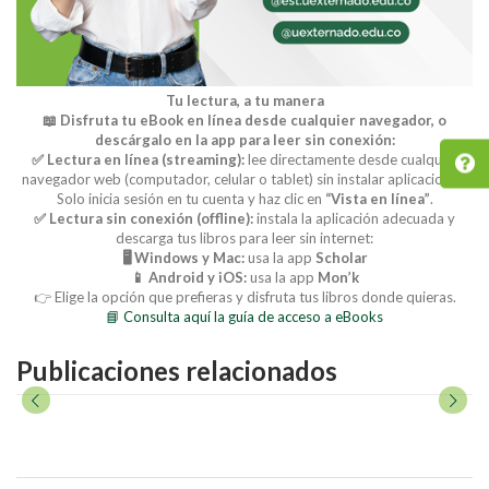
Tu lectura, a tu manera
📖 Disfruta tu eBook en línea desde cualquier navegador, o
descárgalo en la app para leer sin conexión:
✅ Lectura en línea (streaming):
lee directamente desde cualquier
navegador web (computador, celular o tablet) sin instalar aplicaciones.
Solo inicia sesión en tu cuenta y haz clic en
“Vista en línea”
.
✅ Lectura sin conexión (offline):
instala la aplicación adecuada y
descarga tus libros para leer sin internet:
🖥️ Windows y Mac:
usa la app
Scholar
📱 Android y iOS:
usa la app
Mon’k
👉 Elige la opción que prefieras y disfruta tus libros donde quieras.
📘 Consulta aquí la guía de acceso a eBooks
Publicaciones relacionados