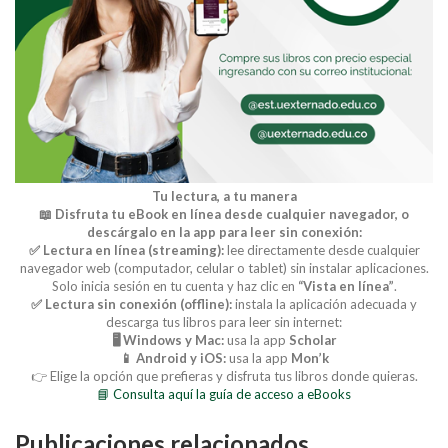
Tu lectura, a tu manera
📖 Disfruta tu eBook en línea desde cualquier navegador, o
descárgalo en la app para leer sin conexión:
✅ Lectura en línea (streaming):
lee directamente desde cualquier
navegador web (computador, celular o tablet) sin instalar aplicaciones.
Solo inicia sesión en tu cuenta y haz clic en
“Vista en línea”
.
✅ Lectura sin conexión (offline):
instala la aplicación adecuada y
descarga tus libros para leer sin internet:
🖥️ Windows y Mac:
usa la app
Scholar
📱 Android y iOS:
usa la app
Mon’k
👉 Elige la opción que prefieras y disfruta tus libros donde quieras.
📘 Consulta aquí la guía de acceso a eBooks
Publicaciones relacionados