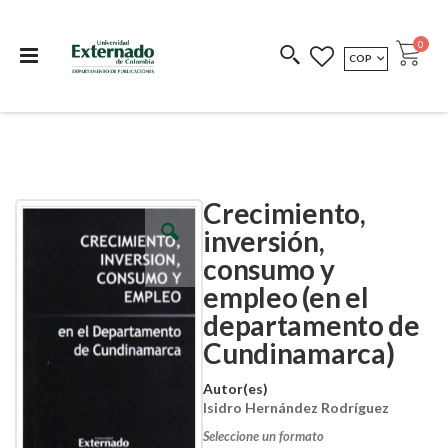
Departamento de
Libros resultado de
Impreso Bajo
publicaciones
investigación
Demanda
publi
0
MONEDA
COP
Cart
COEDICIONES
REDIMIR CÓDIGO
Crecimiento,
Skip
Skip
to
to
inversión,
the
the
consumo y
end
beginning
of
of
empleo (en el
the
the
images
images
departamento de
gallery
gallery
Cundinamarca)
Autor(es)
Isidro Hernández Rodríguez
Seleccione un formato