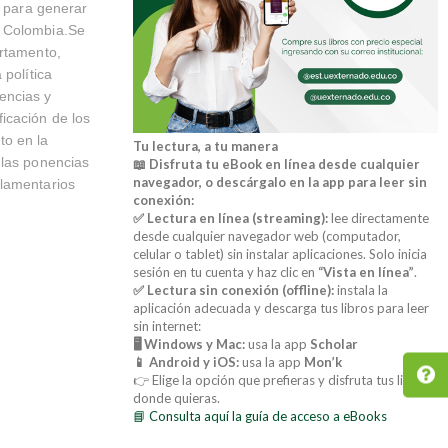
y para generar
n Colombia.Se
artamento,
 política
encias y
icación de los
to en la
Tu lectura, a tu manera
 las ponencias
📖 Disfruta tu eBook en línea desde cualquier
navegador, o descárgalo en la app para leer sin
rlamentarios
conexión:
✅ Lectura en línea (streaming):
lee directamente
desde cualquier navegador web (computador,
celular o tablet) sin instalar aplicaciones. Solo inicia
sesión en tu cuenta y haz clic en
“Vista en línea”
.
✅ Lectura sin conexión (offline):
instala la
aplicación adecuada y descarga tus libros para leer
sin internet:
🖥️ Windows y Mac:
usa la app
Scholar
📱 Android y iOS:
usa la app
Mon’k
👉 Elige la opción que prefieras y disfruta tus libros
donde quieras.
📘 Consulta aquí la guía de acceso a eBooks