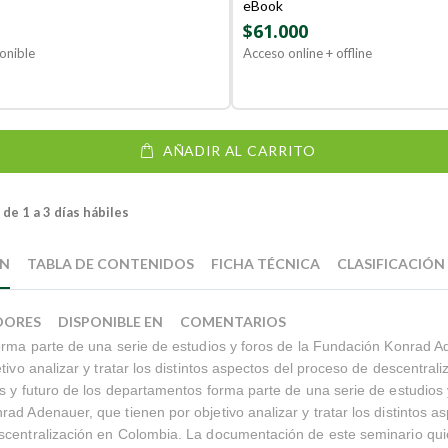
eBook
$61.000
onible
Acceso online + offline
AÑADIR AL CARRITO
de 1 a 3 días hábiles
ÓN
TABLA DE CONTENIDOS
FICHA TÉCNICA
CLASIFICACIÓN
DORES
DISPONIBLE EN
COMENTARIOS
orma parte de una serie de estudios y foros de la Fundación Konrad 
tivo analizar y tratar los distintos aspectos del proceso de descentrali
s y futuro de los departamentos forma parte de una serie de estudios 
ad Adenauer, que tienen por objetivo analizar y tratar los distintos a
centralización en Colombia. La documentación de este seminario quie