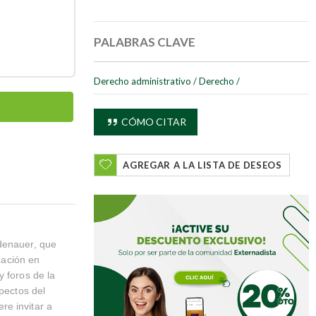
PALABRAS CLAVE
Derecho administrativo
/
Derecho
/
CÓMO CITAR
AGREGAR A LA LISTA DE DESEOS
Adenauer, que
zación en
y foros de la
spectos del
re invitar a