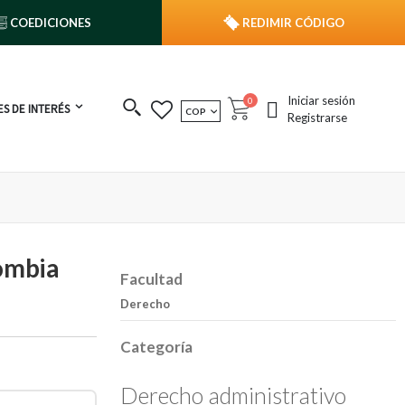
COEDICIONES
REDIMIR CÓDIGO
Iniciar sesión
publicaciones
0
S DE INTERÉS
MONEDA
COP
Cart
Registrarse
lombia
Facultad
Derecho
Categoría
Derecho administrativo