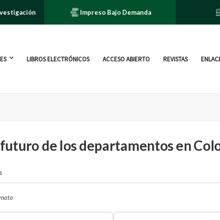
nvestigación
Impreso Bajo Demanda
ES
LIBROS ELECTRÓNICOS
ACCESO ABIERTO
REVISTAS
ENLACE
y futuro de los departamentos en Co
s
rmato