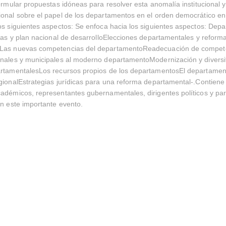
formular propuestas idóneas para resolver esta anomalía institucional 
ional sobre el papel de los departamentos en el orden democrático e
os siguientes aspectos: Se enfoca hacia los siguientes aspectos: Dep
icas y plan nacional de desarrolloElecciones departamentales y reforma
Las nuevas competencias del departamentoReadecuación de compet
nales y municipales al moderno departamentoModernización y diversif
artamentalesLos recursos propios de los departamentosEl departamen
gionalEstrategias jurídicas para una reforma departamental-.Contiene
adémicos, representantes gubernamentales, dirigentes políticos y pa
en este importante evento.