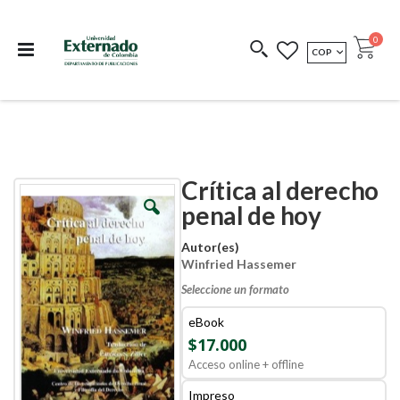
Departamento de
Libros resultado de
Impreso Bajo
publicaciones
investigación
Demanda
publi
0
MONEDA
COP
Cart
COEDICIONES
REDIMIR CÓDIGO
Crítica al derecho
Skip
Skip
to
to
penal de hoy
the
the
end
beginning
Autor(es)
of
of
Winfried Hassemer
the
the
images
images
Seleccione un formato
gallery
gallery
eBook
$17.000
Acceso online + offline
Impreso