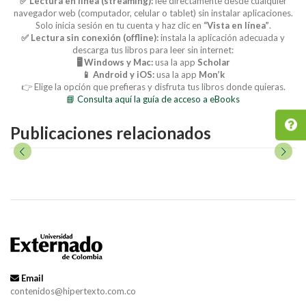
✅ Lectura en línea (streaming):
lee directamente desde cualquier
navegador web (computador, celular o tablet) sin instalar aplicaciones.
Solo inicia sesión en tu cuenta y haz clic en
“Vista en línea”
.
✅ Lectura sin conexión (offline):
instala la aplicación adecuada y
descarga tus libros para leer sin internet:
🖥️ Windows y Mac:
usa la app
Scholar
📱 Android y iOS:
usa la app
Mon’k
👉 Elige la opción que prefieras y disfruta tus libros donde quieras.
📘 Consulta aquí la guía de acceso a eBooks
Publicaciones relacionados
Email
contenidos@hipertexto.com.co