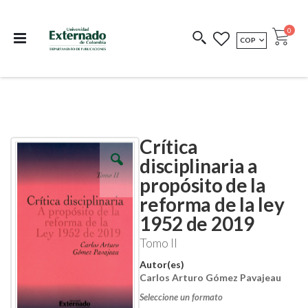
Departamento de
Libros resultado de
Impreso Bajo
publicaciones
investigación
Demanda
publi
0
MONEDA
COP
Cart
COEDICIONES
REDIMIR CÓDIGO
Crítica
Skip
Skip
to
to
disciplinaria a
the
the
propósito de la
end
beginning
of
of
reforma de la ley
the
the
images
images
1952 de 2019
gallery
gallery
Tomo II
Autor(es)
Carlos Arturo Gómez Pavajeau
Seleccione un formato