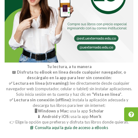
Tu lectura, a tu manera
📖 Disfruta tu eBook en línea desde cualquier navegador, o
descárgalo en la app para leer sin conexión:
✅ Lectura en línea (streaming):
lee directamente desde cualquier
navegador web (computador, celular o tablet) sin instalar aplicaciones.
Solo inicia sesión en tu cuenta y haz clic en
“Vista en línea”
.
✅ Lectura sin conexión (offline):
instala la aplicación adecuada y
descarga tus libros para leer sin internet:
🖥️ Windows y Mac:
usa la app
Scholar
📱 Android y iOS:
usa la app
Mon’k
👉 Elige la opción que prefieras y disfruta tus libros donde quieras.
📘 Consulta aquí la guía de acceso a eBooks