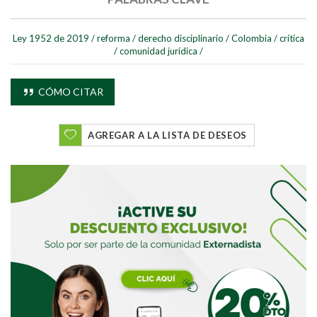
Ley 1952 de 2019
/
reforma
/
derecho disciplinario
/
Colombia
/
crítica
/
comunidad jurídica
/
Buscar
CÓMO CITAR
Buscar
AGREGAR A LA LISTA DE DESEOS