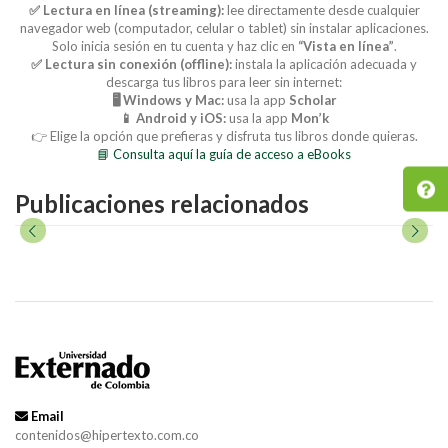
✅ Lectura en línea (streaming):
lee directamente desde cualquier
navegador web (computador, celular o tablet) sin instalar aplicaciones.
Solo inicia sesión en tu cuenta y haz clic en
“Vista en línea”
.
✅ Lectura sin conexión (offline):
instala la aplicación adecuada y
descarga tus libros para leer sin internet:
🖥️ Windows y Mac:
usa la app
Scholar
📱 Android y iOS:
usa la app
Mon’k
👉 Elige la opción que prefieras y disfruta tus libros donde quieras.
📘 Consulta aquí la guía de acceso a eBooks
Publicaciones relacionados
Email
contenidos@hipertexto.com.co