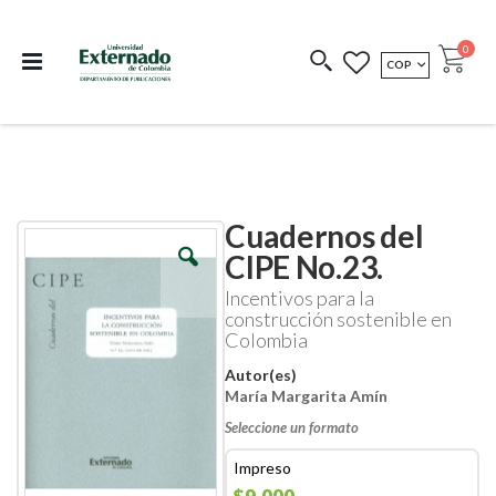
Departamento de
Libros resultado de
Impreso Bajo
publicaciones
investigación
Demanda
publi
0
MONEDA
COP
Cart
COEDICIONES
REDIMIR CÓDIGO
Cuadernos del
Skip
Skip
to
to
CIPE No.23.
the
the
end
beginning
Incentivos para la
of
of
construcción sostenible en
the
the
Colombia
images
images
gallery
gallery
Autor(es)
María Margarita Amín
Seleccione un formato
Impreso