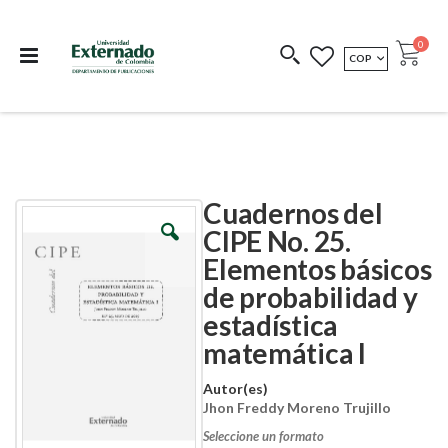
Departamento de
Libros resultado de
Impreso Bajo
publicaciones
investigación
Demanda
publi
0
MONEDA
COP
Cart
COEDICIONES
REDIMIR CÓDIGO
Cuadernos del
Skip
Skip
to
to
CIPE No. 25.
the
the
Elementos básicos
end
beginning
of
of
de probabilidad y
the
the
images
images
estadística
gallery
gallery
matemática I
Autor(es)
Jhon Freddy Moreno Trujillo
Seleccione un formato