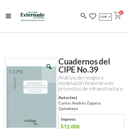
Departamento de
Libros resultado de
Impreso Bajo
publicaciones
investigación
Demanda
publi
0
MONEDA
COP
Cart
COEDICIONES
REDIMIR CÓDIGO
Cuadernos del
Skip
Skip
to
to
CIPE No.39
the
the
end
beginning
Análisis de riesgos y
of
of
modelación financiera en
the
the
proyectos de infraestructura
images
images
gallery
gallery
Autor(es)
Carlos Andrés Zapata
Quimbayo
Impreso
$12.000