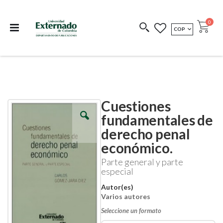
Departamento de
Libros resultado de
Impreso Bajo
publicaciones
investigación
Demanda
publi
0
MONEDA
COP
Cart
COEDICIONES
REDIMIR CÓDIGO
Cuestiones
Skip
Skip
to
to
fundamentales de
the
the
derecho penal
end
beginning
of
of
económico.
the
the
images
images
Parte general y parte
gallery
gallery
especial
Autor(es)
Varios autores
Seleccione un formato