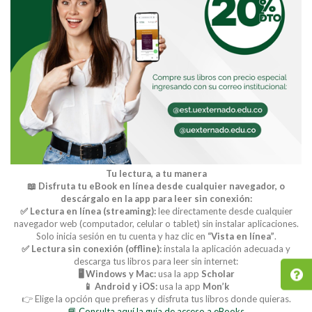
Tu lectura, a tu manera
📖 Disfruta tu eBook en línea desde cualquier navegador, o
descárgalo en la app para leer sin conexión:
✅ Lectura en línea (streaming):
lee directamente desde cualquier
navegador web (computador, celular o tablet) sin instalar aplicaciones.
Solo inicia sesión en tu cuenta y haz clic en
“Vista en línea”
.
✅ Lectura sin conexión (offline):
instala la aplicación adecuada y
descarga tus libros para leer sin internet:
🖥️ Windows y Mac:
usa la app
Scholar
📱 Android y iOS:
usa la app
Mon’k
👉 Elige la opción que prefieras y disfruta tus libros donde quieras.
📘 Consulta aquí la guía de acceso a eBooks