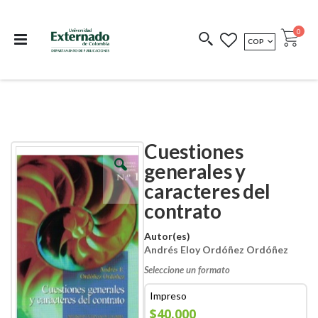
Departamento de
Libros resultado de
Impreso Bajo
publicaciones
investigación
Demanda
publi
0
MONEDA
COP
Cart
COEDICIONES
REDIMIR CÓDIGO
Cuestiones
Skip
Skip
to
to
generales y
the
the
caracteres del
end
beginning
of
of
contrato
the
the
images
images
Autor(es)
gallery
gallery
Andrés Eloy Ordóñez Ordóñez
Seleccione un formato
Impreso
$40.000