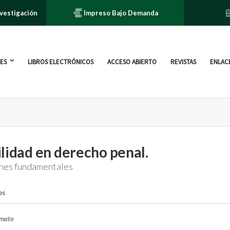
nvestigación
Impreso Bajo Demanda
ES
LIBROS ELECTRÓNICOS
ACCESO ABIERTO
REVISTAS
ENLACE
lidad en derecho penal.
nes fundamentales
bs
rmato