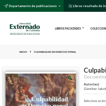
Departamento de publicaciones
Libros resultado de i
LIBROS FACULTADES
COLECCION
INICIO
CULPABILIDAD EN DERECHO PENAL.
Culpabi
Dos cuestio
Autor(es)
Günther Jako
Seleccione un fo