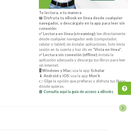
Tu lectura, a tu manera
📖 Disfruta tu eBook en línea desde cualquier
navegador, o descárgalo en la app para leer sin
conexión:
✅ Lectura en línea (streaming):
lee directamente
desde cualquier navegador web (computador,
celular o tablet) sin instalar aplicaciones. Solo inicia
sesión en tu cuenta y haz clic en
“Vista en línea”
.
✅ Lectura sin conexión (offline):
instala la
aplicación adecuada y descarga tus libros para leer
sin internet:
🖥️ Windows y Mac:
usa la app
Scholar
📱 Android y iOS:
usa la app
Mon’k
👉 Elige la opción que prefieras y disfruta tus libros
donde quieras.
📘 Consulta aquí la guía de acceso a eBooks