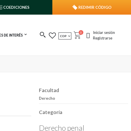
COEDICIONES
REDIMIR CÓDIGO
Iniciar sesión
publicaciones
0
S DE INTERÉS
MONEDA
COP
Cart
Registrarse
Facultad
Derecho
Categoría
Derecho penal