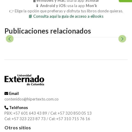
🖥️ Windows y Mac:
usa la app
Scholar
📱 Android y iOS:
usa la app
Mon’k
👉 Elige la opción que prefieras y disfruta tus libros donde quieras.
📘 Consulta aquí la guía de acceso a eBooks
Publicaciones relacionados
Email
contenidos@hipertexto.com.co
Teléfonos
PBX: +57 601 643 43 89 / Cel: +57 320 850 05 13
Cel: +57 323 223 87 73 / Cel: +57 310 715 76 16
Otros sitios