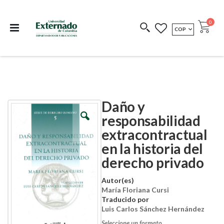
Departamento de
Libros resultado de
Impreso Bajo
publicaciones
investigación
Demanda
publi
0
MONEDA
COP
Cart
COEDICIONES
REDIMIR CÓDIGO
Daño y
Skip
Skip
to
to
responsabilidad
the
the
extracontractual
end
beginning
of
of
en la historia del
the
the
images
images
derecho privado
gallery
gallery
Autor(es)
María Floriana Cursi
Traducido por
Luis Carlos Sánchez Hernández
Seleccione un formato