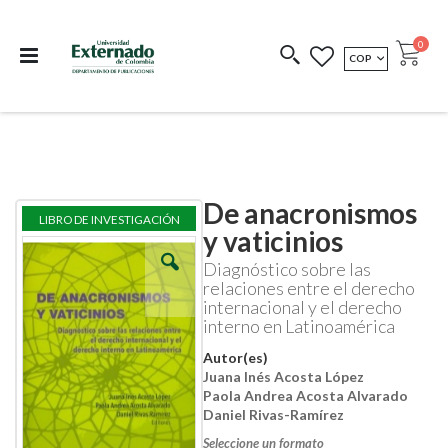
Departamento de
Libros resultado de
Impreso Bajo
publicaciones
investigación
Demanda
publi
0
MONEDA
COP
Cart
COEDICIONES
REDIMIR CÓDIGO
De anacronismos
Skip
Skip
LIBRO DE INVESTIGACIÓN
to
to
y vaticinios
the
the
end
beginning
Diagnóstico sobre las
of
of
relaciones entre el derecho
the
the
internacional y el derecho
images
images
interno en Latinoamérica
gallery
gallery
Autor(es)
Juana Inés Acosta López
Paola Andrea Acosta Alvarado
Daniel Rivas-Ramírez
Seleccione un formato