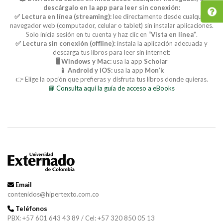
descárgalo en la app para leer sin conexión:
✅ Lectura en línea (streaming):
lee directamente desde cualquier
navegador web (computador, celular o tablet) sin instalar aplicaciones.
Solo inicia sesión en tu cuenta y haz clic en
“Vista en línea”
.
✅ Lectura sin conexión (offline):
instala la aplicación adecuada y
descarga tus libros para leer sin internet:
🖥️ Windows y Mac:
usa la app
Scholar
📱 Android y iOS:
usa la app
Mon’k
👉 Elige la opción que prefieras y disfruta tus libros donde quieras.
📘 Consulta aquí la guía de acceso a eBooks
Email
contenidos@hipertexto.com.co
Teléfonos
PBX: +57 601 643 43 89 / Cel: +57 320 850 05 13