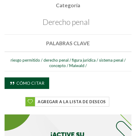
Categoría
Derecho penal
PALABRAS CLAVE
riesgo permitido
/
derecho penal
/
figura jurídica
/
sistema penal
/
concepto
/
Maiwald
/
CÓMO CITAR
Buscar
AGREGAR A LA LISTA DE DESEOS
Buscar