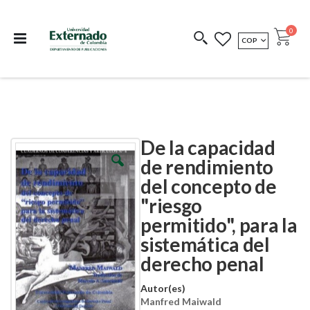
Departamento de
Libros resultado de
Impreso Bajo
publicaciones
investigación
Demanda
publi
0
MONEDA
COP
Cart
COEDICIONES
REDIMIR CÓDIGO
De la capacidad
Skip
Skip
to
to
de rendimiento
the
the
del concepto de
end
beginning
of
of
"riesgo
the
the
images
images
permitido", para la
gallery
gallery
sistemática del
derecho penal
Autor(es)
Manfred Maiwald