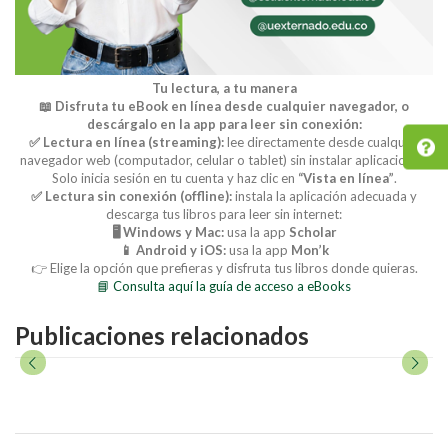
Tu lectura, a tu manera
📖 Disfruta tu eBook en línea desde cualquier navegador, o
descárgalo en la app para leer sin conexión:
✅ Lectura en línea (streaming):
lee directamente desde cualquier
navegador web (computador, celular o tablet) sin instalar aplicaciones.
Solo inicia sesión en tu cuenta y haz clic en
“Vista en línea”
.
✅ Lectura sin conexión (offline):
instala la aplicación adecuada y
descarga tus libros para leer sin internet:
🖥️ Windows y Mac:
usa la app
Scholar
📱 Android y iOS:
usa la app
Mon’k
👉 Elige la opción que prefieras y disfruta tus libros donde quieras.
📘 Consulta aquí la guía de acceso a eBooks
Publicaciones relacionados