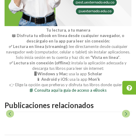
Tu lectura, a tu manera
📖 Disfruta tu eBook en línea desde cualquier navegador, o
descárgalo en la app para leer sin conexión:
✅ Lectura en línea (streaming):
lee directamente desde cualquier
navegador web (computador, celular o tablet) sin instalar aplicaciones.
Solo inicia sesión en tu cuenta y haz clic en
“Vista en línea”
.
✅ Lectura sin conexión (offline):
instala la aplicación adecuada y
descarga tus libros para leer sin internet:
🖥️ Windows y Mac:
usa la app
Scholar
📱 Android y iOS:
usa la app
Mon’k
👉 Elige la opción que prefieras y disfruta tus libros donde quieras.
📘 Consulta aquí la guía de acceso a eBooks
Publicaciones relacionados