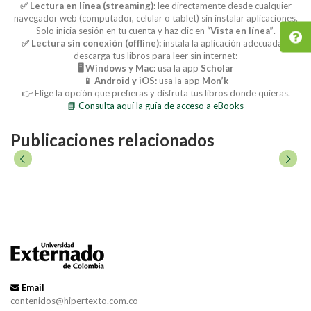
✅ Lectura en línea (streaming):
lee directamente desde cualquier
navegador web (computador, celular o tablet) sin instalar aplicaciones.
Solo inicia sesión en tu cuenta y haz clic en
“Vista en línea”
.
✅ Lectura sin conexión (offline):
instala la aplicación adecuada y
descarga tus libros para leer sin internet:
🖥️ Windows y Mac:
usa la app
Scholar
📱 Android y iOS:
usa la app
Mon’k
👉 Elige la opción que prefieras y disfruta tus libros donde quieras.
📘 Consulta aquí la guía de acceso a eBooks
Publicaciones relacionados
Email
contenidos@hipertexto.com.co