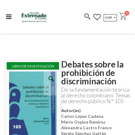
Departamento de
Libros resultado de
Impreso Bajo
publicaciones
investigación
Demanda
publi
0
MONEDA
COP
Cart
COEDICIONES
REDIMIR CÓDIGO
Debates sobre la
Skip
Skip
LIBRO DE INVESTIGACIÓN
to
to
prohibición de
the
the
discriminación
end
beginning
of
of
De la fundamentación teórica
the
the
al derecho colombiano. Temas
images
images
de derecho público N.° 103
gallery
gallery
Autor(es)
Carlos López Cadena
Mario Ospina Ramírez
Alexandra Castro Franco
Sergio Sánchez Gaitán