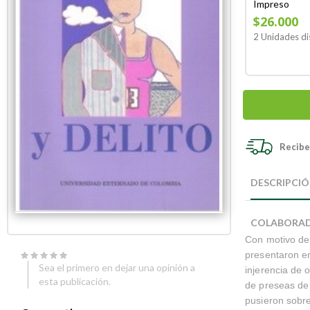
Impreso
$26.000
2 Unidades di
Recibe 
Skip
Skip
to
to
DESCRIPCI
the
the
end
beginning
of
of
COLABORA
the
the
Con motivo de 
images
images
gallery
gallery
presentaron en
Sea el primero en dejar una opinión a
injerencia de 
esta publicación.
de preseas de
pusieron sobre