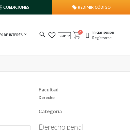
COEDICIONES
REDIMIR CÓDIGO
Iniciar sesión
publicaciones
0
S DE INTERÉS
MONEDA
COP
Cart
Registrarse
Facultad
Derecho
Categoría
Derecho penal