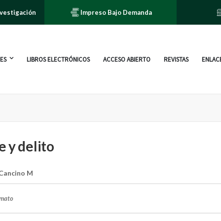
nvestigación
Impreso Bajo Demanda
ES
LIBROS ELECTRÓNICOS
ACCESO ABIERTO
REVISTAS
ENLACE
 y delito
 Cancino M
rmato