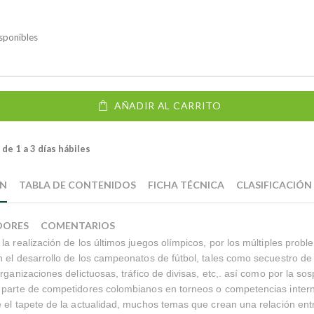
sponibles
AÑADIR AL CARRITO
de 1 a 3 días hábiles
ÓN
TABLA DE CONTENIDOS
FICHA TÉCNICA
CLASIFICACIÓN
DORES
COMENTARIOS
la realización de los últimos juegos olímpicos, por los múltiples prob
 el desarrollo de los campeonatos de fútbol, tales como secuestro de 
organizaciones delictuosas, tráfico de divisas, etc,. así como por la s
 parte de competidores colombianos en torneos o competencias intern
 el tapete de la actualidad, muchos temas que crean una relación entr