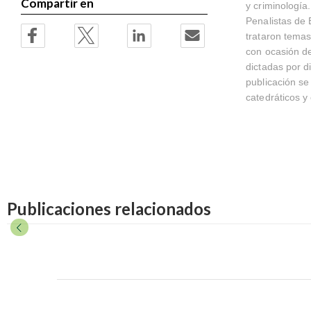
Compartir en
y criminología
Penalistas de 
trataron temas
con ocasión de
dictadas por d
publicación se
catedráticos y
Publicaciones relacionados