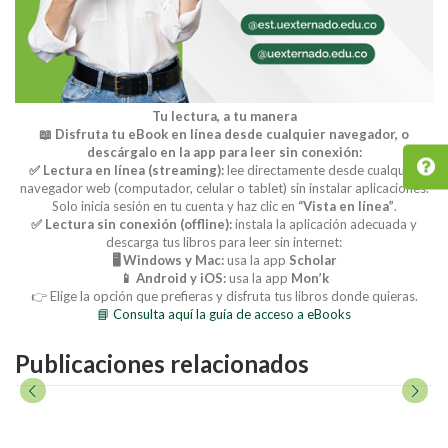
Tu lectura, a tu manera
📖 Disfruta tu eBook en línea desde cualquier navegador, o
descárgalo en la app para leer sin conexión:
✅ Lectura en línea (streaming):
lee directamente desde cualquier
navegador web (computador, celular o tablet) sin instalar aplicaciones.
Solo inicia sesión en tu cuenta y haz clic en
“Vista en línea”
.
✅ Lectura sin conexión (offline):
instala la aplicación adecuada y
descarga tus libros para leer sin internet:
🖥️ Windows y Mac:
usa la app
Scholar
📱 Android y iOS:
usa la app
Mon’k
👉 Elige la opción que prefieras y disfruta tus libros donde quieras.
📘 Consulta aquí la guía de acceso a eBooks
Publicaciones relacionados