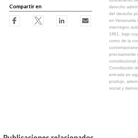
Compartir en
derecho admini
del derecho pú
en Venezuela c
interregno aut
1961, bajo cuy
como de la co
contemporáneo,
precisamente e
constitucional
Constitución d
entrada en vig
produjo, ademá
social y democ
Publicaciones relacionados