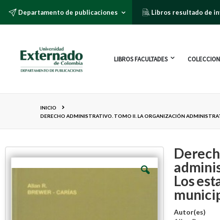
Departamento de publicaciones
Libros resultado de i
LIBROS FACULTADES
COLECCION
INICIO
DERECHO ADMINISTRATIVO. TOMO II. LA ORGANIZACIÓN ADMINISTRATI
Derecho
adminis
Los est
municip
Autor(es)