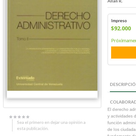
Allan R.
Impreso
$92.000
Próximame
Skip
Skip
to
to
DESCRIPCI
the
the
end
beginning
of
of
COLABORA
the
the
El derecho adm
images
images
gallery
gallery
y actividades 
Sea el primero en dejar una opinión a
función admini
esta publicación.
de los ciudada
fundamento det