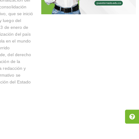
 consolidación
vo, que se inició
y luego del
 23 de enero de
zación del país
bla en el mundo
rrido
nde, del derecho
ación de la
la redacción y
rmativo se
ción del Estado