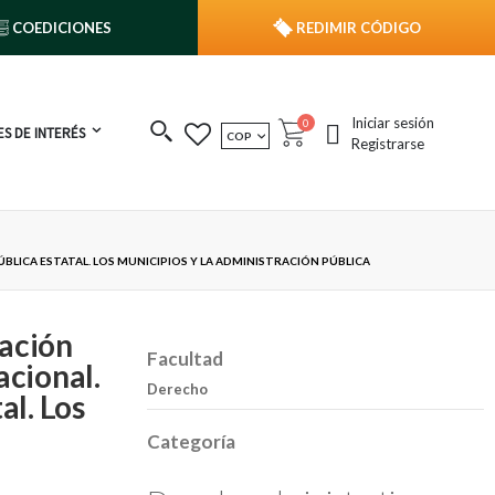
COEDICIONES
REDIMIR CÓDIGO
Iniciar sesión
publicaciones
0
S DE INTERÉS
MONEDA
COP
Cart
Registrarse
BLICA ESTATAL. LOS MUNICIPIOS Y LA ADMINISTRACIÓN PÚBLICA
zación
Facultad
acional.
Derecho
al. Los
Categoría