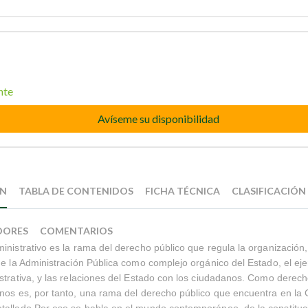
nte
Avíseme su disponibilidad
ÓN
TABLA DE CONTENIDOS
FICHA TÉCNICA
CLASIFICACIÓN
DORES
COMENTARIOS
inistrativo es la rama del derecho público que regula la organización
de la Administración Pública como complejo orgánico del Estado, el ejer
strativa, y las relaciones del Estado con los ciudadanos. Como derech
nos es, por tanto, una rama del derecho público que encuentra en la 
allado.Por eso se habla en el mundo contemporáneo, de la constituci