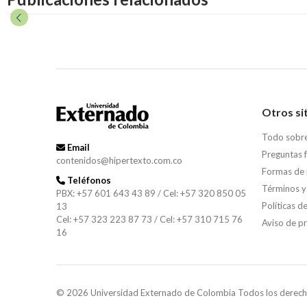
Otros si
Todo sobr
Email
Preguntas 
contenidos@hipertexto.com.co
Formas de
Teléfonos
Términos y
PBX: +57 601 643 43 89 / Cel: +57 320 850 05
Políticas d
13
Cel: +57 323 223 87 73 / Cel: +57 310 715 76
Aviso de p
16
© 2026 Universidad Externado de Colombia Todos los derech