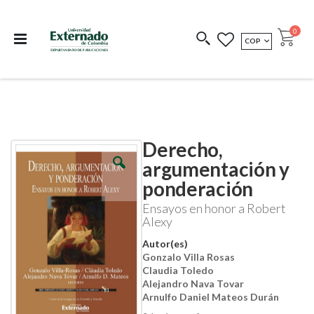
Departamento de
Libros resultado de
Impreso Bajo
publicaciones
investigación
Demanda
publi
0
MONEDA
COP
Cart
COEDICIONES
REDIMIR CÓDIGO
Derecho,
Skip
Skip
to
to
argumentación y
the
the
ponderación
end
beginning
of
of
Ensayos en honor a Robert
the
the
Alexy
images
images
gallery
gallery
Autor(es)
Gonzalo Villa Rosas
Claudia Toledo
Alejandro Nava Tovar
Arnulfo Daniel Mateos Durán