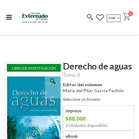
Departamento de
Libros resultado de
Impreso Bajo
publicaciones
investigación
Demanda
publi
0
MONEDA
COP
Cart
COEDICIONES
REDIMIR CÓDIGO
Derecho de aguas
Skip
Skip
LIBRO DE INVESTIGACIÓN
to
to
Tomo X
the
the
end
beginning
Editor del volumen
of
of
María del Pilar García Pachón
the
the
images
images
Seleccione un formato
gallery
gallery
Impreso
$88.000
3 Unidades disponibles
eBook