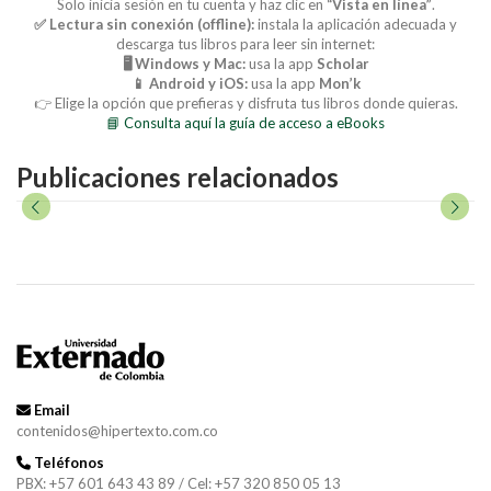
Solo inicia sesión en tu cuenta y haz clic en
“Vista en línea”
.
✅ Lectura sin conexión (offline):
instala la aplicación adecuada y
descarga tus libros para leer sin internet:
🖥️ Windows y Mac:
usa la app
Scholar
📱 Android y iOS:
usa la app
Mon’k
👉 Elige la opción que prefieras y disfruta tus libros donde quieras.
📘 Consulta aquí la guía de acceso a eBooks
Publicaciones relacionados
Email
contenidos@hipertexto.com.co
Teléfonos
PBX: +57 601 643 43 89 / Cel: +57 320 850 05 13