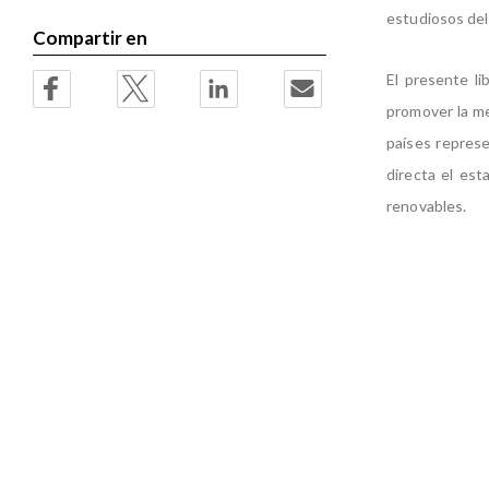
estudiosos del
Compartir en
El presente li
promover la me
países repres
directa el est
renovables.