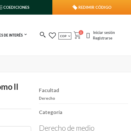
COEDICIONES
REDIMIR CÓDIGO
Iniciar sesión
publicaciones
0
S DE INTERÉS
MONEDA
COP
Cart
Registrarse
mo II
Facultad
Derecho
Categoría
Derecho de medio