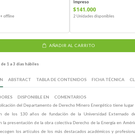
Impreso
$141.000
+ offline
2 Unidades disponibles
AÑADIR AL CARRITO
de 1 a 3 días hábiles
ÓN
ABSTRACT
TABLA DE CONTENIDOS
FICHA TÉCNICA
CL
DORES
DISPONIBLE EN
COMENTARIOS
licación del Departamento de Derecho Minero Energético tiene lugar 
n de los 130 años de fundación de la Universidad Externado d
 la presentación de la obra colectiva Derecho de la Energía en Améric
ecogen los artículos de los más destacados académicos y profesional