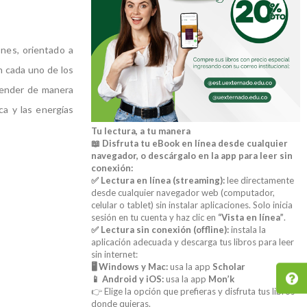
ones, orientado a
n cada uno de los
render de manera
ca y las energías
Tu lectura, a tu manera
📖 Disfruta tu eBook en línea desde cualquier
navegador, o descárgalo en la app para leer sin
conexión:
✅ Lectura en línea (streaming):
lee directamente
desde cualquier navegador web (computador,
celular o tablet) sin instalar aplicaciones. Solo inicia
sesión en tu cuenta y haz clic en
“Vista en línea”
.
✅ Lectura sin conexión (offline):
instala la
aplicación adecuada y descarga tus libros para leer
sin internet:
🖥️ Windows y Mac:
usa la app
Scholar
📱 Android y iOS:
usa la app
Mon’k
👉 Elige la opción que prefieras y disfruta tus libros
donde quieras.