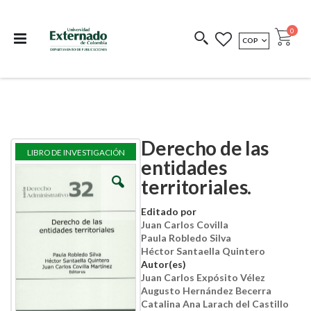
Departamento de
Libros resultado de
Impreso Bajo
publicaciones
investigación
Demanda
publi
0
MONEDA
COP
Cart
COEDICIONES
REDIMIR CÓDIGO
Derecho de las
Skip
Skip
LIBRO DE INVESTIGACIÓN
to
to
entidades
the
the
territoriales.
end
beginning
of
of
the
the
Editado por
images
images
Juan Carlos Covilla
gallery
gallery
Paula Robledo Silva
Héctor Santaella Quintero
Autor(es)
Juan Carlos Expósito Vélez
Augusto Hernández Becerra
Catalina Ana Larach del Castillo