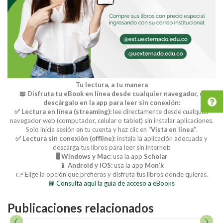
Tu lectura, a tu manera
📖 Disfruta tu eBook en línea desde cualquier navegador, o
descárgalo en la app para leer sin conexión:
✅ Lectura en línea (streaming):
lee directamente desde cualquier
navegador web (computador, celular o tablet) sin instalar aplicaciones.
Solo inicia sesión en tu cuenta y haz clic en
“Vista en línea”
.
✅ Lectura sin conexión (offline):
instala la aplicación adecuada y
descarga tus libros para leer sin internet:
🖥️ Windows y Mac:
usa la app
Scholar
📱 Android y iOS:
usa la app
Mon’k
👉 Elige la opción que prefieras y disfruta tus libros donde quieras.
📘 Consulta aquí la guía de acceso a eBooks
Publicaciones relacionados