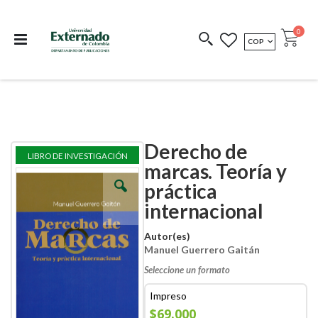
Departamento de
Libros resultado de
Impreso Bajo
publicaciones
investigación
Demanda
publi
0
MONEDA
COP
Cart
COEDICIONES
REDIMIR CÓDIGO
Derecho de
Skip
Skip
LIBRO DE INVESTIGACIÓN
to
to
marcas. Teoría y
the
the
práctica
end
beginning
of
of
internacional
the
the
images
images
Autor(es)
gallery
gallery
Manuel Guerrero Gaitán
Seleccione un formato
Impreso
$69.000