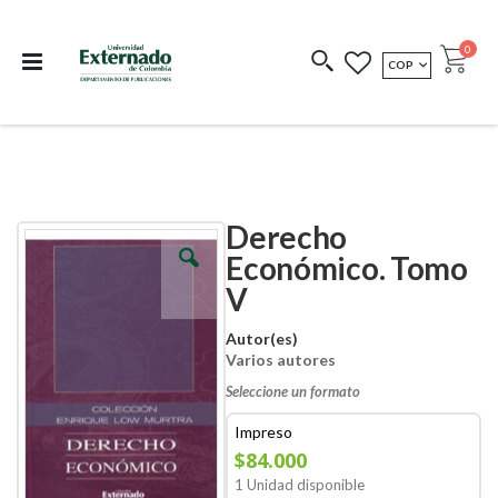
Departamento de
Libros resultado de
Impreso Bajo
publicaciones
investigación
Demanda
publi
0
MONEDA
COP
Cart
COEDICIONES
REDIMIR CÓDIGO
Derecho
Skip
Skip
to
to
Económico. Tomo
the
the
V
end
beginning
of
of
the
the
Autor(es)
images
images
Varios autores
gallery
gallery
Seleccione un formato
Impreso
$84.000
1 Unidad disponible