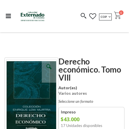
Departamento de
Libros resultado de
Impreso Bajo
publicaciones
investigación
Demanda
publi
0
MONEDA
COP
Cart
COEDICIONES
REDIMIR CÓDIGO
Derecho
Skip
Skip
to
to
económico. Tomo
the
the
VIII
end
beginning
of
of
the
the
Autor(es)
images
images
Varios autores
gallery
gallery
Seleccione un formato
Impreso
$43.000
17 Unidades disponibles