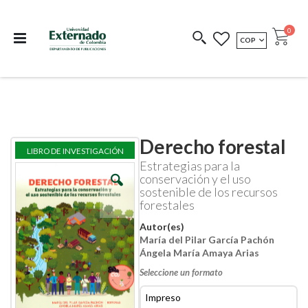
Departamento de
Libros resultado de
Impreso Bajo
publicaciones
investigación
Demanda
publi
0
MONEDA
COP
Cart
COEDICIONES
REDIMIR CÓDIGO
Derecho forestal
Skip
Skip
LIBRO DE INVESTIGACIÓN
to
to
Estrategias para la
the
the
conservación y el uso
end
beginning
sostenible de los recursos
of
of
forestales
the
the
images
images
Autor(es)
gallery
gallery
María del Pilar García Pachón
Ángela María Amaya Arias
Seleccione un formato
Impreso