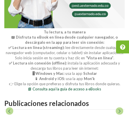
Tu lectura, a tu manera
📖 Disfruta tu eBook en línea desde cualquier navegador, o
descárgalo en la app para leer sin conexión:
✅ Lectura en línea (streaming):
lee directamente desde cualquier
navegador web (computador, celular o tablet) sin instalar aplicaciones.
Solo inicia sesión en tu cuenta y haz clic en
“Vista en línea”
.
✅ Lectura sin conexión (offline):
instala la aplicación adecuada y
descarga tus libros para leer sin internet:
🖥️ Windows y Mac:
usa la app
Scholar
📱 Android y iOS:
usa la app
Mon’k
👉 Elige la opción que prefieras y disfruta tus libros donde quieras.
📘 Consulta aquí la guía de acceso a eBooks
Publicaciones relacionados