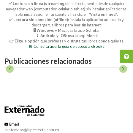
✅ Lectura en línea (streaming):
lee directamente desde cualquier
navegador web (computador, celular o tablet) sin instalar aplicaciones.
Solo inicia sesión en tu cuenta y haz clic en
“Vista en línea”
.
✅ Lectura sin conexión (offline):
instala la aplicación adecuada y
descarga tus libros para leer sin internet:
🖥️ Windows y Mac:
usa la app
Scholar
📱 Android y iOS:
usa la app
Mon’k
👉 Elige la opción que prefieras y disfruta tus libros donde quieras.
📘 Consulta aquí la guía de acceso a eBooks
Publicaciones relacionados
Email
contenidos@hipertexto.com.co