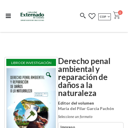
Departamento de
Libros resultado de
Impreso Bajo
publicaciones
investigación
Demanda
publi
0
MONEDA
COP
Cart
COEDICIONES
REDIMIR CÓDIGO
Derecho penal
Skip
Skip
LIBRO DE INVESTIGACIÓN
to
to
ambiental y
the
the
reparación de
end
beginning
of
of
daños a la
the
the
images
images
naturaleza
gallery
gallery
Editor del volumen
María del Pilar García Pachón
Seleccione un formato
Impreso