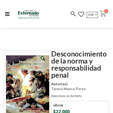
Departamento de
Libros resultado de
Impreso Bajo
publicaciones
investigación
Demanda
publi
0
MONEDA
COP
Cart
COEDICIONES
REDIMIR CÓDIGO
Desconocimiento
Skip
Skip
to
to
de la norma y
the
the
responsabilidad
end
beginning
of
of
penal
the
the
images
images
Autor(es)
gallery
gallery
Teresa Manso Porto
Seleccione un formato
eBook
$22.000