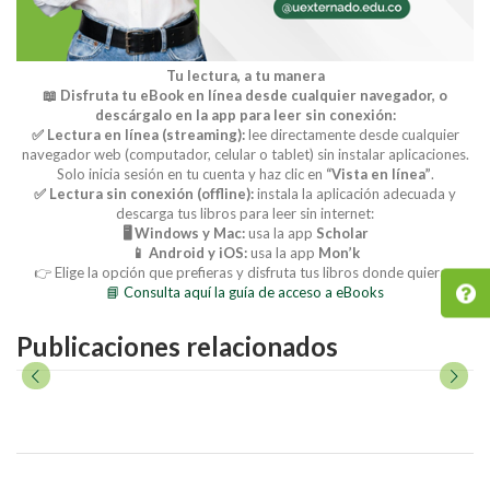
Tu lectura, a tu manera
📖 Disfruta tu eBook en línea desde cualquier navegador, o
descárgalo en la app para leer sin conexión:
✅ Lectura en línea (streaming):
lee directamente desde cualquier
navegador web (computador, celular o tablet) sin instalar aplicaciones.
Solo inicia sesión en tu cuenta y haz clic en
“Vista en línea”
.
✅ Lectura sin conexión (offline):
instala la aplicación adecuada y
descarga tus libros para leer sin internet:
🖥️ Windows y Mac:
usa la app
Scholar
📱 Android y iOS:
usa la app
Mon’k
👉 Elige la opción que prefieras y disfruta tus libros donde quieras.
📘 Consulta aquí la guía de acceso a eBooks
Publicaciones relacionados