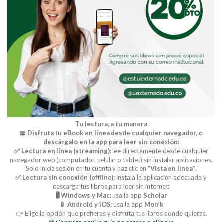
Tu lectura, a tu manera
📖 Disfruta tu eBook en línea desde cualquier navegador, o
descárgalo en la app para leer sin conexión:
✅ Lectura en línea (streaming):
lee directamente desde cualquier
navegador web (computador, celular o tablet) sin instalar aplicaciones.
Solo inicia sesión en tu cuenta y haz clic en
“Vista en línea”
.
✅ Lectura sin conexión (offline):
instala la aplicación adecuada y
descarga tus libros para leer sin internet:
🖥️ Windows y Mac:
usa la app
Scholar
📱 Android y iOS:
usa la app
Mon’k
👉 Elige la opción que prefieras y disfruta tus libros donde quieras.
📘 Consulta aquí la guía de acceso a eBooks