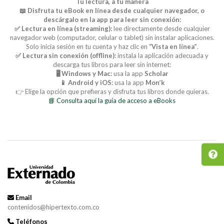
Tu lectura, a tu manera
📖 Disfruta tu eBook en línea desde cualquier navegador, o
descárgalo en la app para leer sin conexión:
✅ Lectura en línea (streaming):
lee directamente desde cualquier
navegador web (computador, celular o tablet) sin instalar aplicaciones.
Solo inicia sesión en tu cuenta y haz clic en
“Vista en línea”
.
✅ Lectura sin conexión (offline):
instala la aplicación adecuada y
descarga tus libros para leer sin internet:
🖥️ Windows y Mac:
usa la app
Scholar
📱 Android y iOS:
usa la app
Mon’k
👉 Elige la opción que prefieras y disfruta tus libros donde quieras.
📘 Consulta aquí la guía de acceso a eBooks
Email
contenidos@hipertexto.com.co
Teléfonos