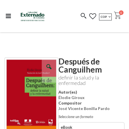
Departamento de
Libros resultado de
Impreso Bajo
publicaciones
investigación
Demanda
publi
0
MONEDA
COP
Cart
COEDICIONES
REDIMIR CÓDIGO
Después de
Skip
Skip
to
to
Canguilhem
the
the
end
beginning
definir la salud y la
of
of
enfermedad
the
the
images
images
Autor(es)
gallery
gallery
Élodie Giroux
Compositor
José Vicente Bonilla Pardo
Seleccione un formato
eBook