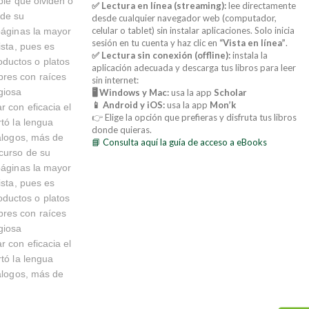
ble que olviden o
✅ Lectura en línea (streaming):
lee directamente
 de su
desde cualquier navegador web (computador,
celular o tablet) sin instalar aplicaciones. Solo inicia
 páginas la mayor
sesión en tu cuenta y haz clic en
“Vista en línea”
.
ista, pues es
✅ Lectura sin conexión (offline):
instala la
ductos o platos
aplicación adecuada y descarga tus libros para leer
bres con raíces
sin internet:
giosa
🖥️ Windows y Mac:
usa la app
Scholar
📱 Android y iOS:
usa la app
Mon’k
r con eficacia el
👉 Elige la opción que prefieras y disfruta tus libros
rtó la lengua
donde quieras.
iálogos, más de
📘 Consulta aquí la guía de acceso a eBooks
 curso de su
 páginas la mayor
ista, pues es
ductos o platos
bres con raíces
giosa
r con eficacia el
rtó la lengua
iálogos, más de