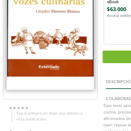
eBook
$63.000
Acceso online 
Skip
Skip
to
to
DESCRIPCI
the
the
end
beginning
of
of
COLABORA
the
the
Este texto abr
images
images
gallery
gallery
cocina, precis
Sea el primero en dejar una opinión a
aficionados de
esta publicación.
oyen repicar 