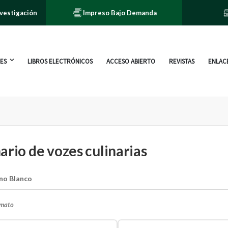
nvestigación
Impreso Bajo Demanda
ES
LIBROS ELECTRÓNICOS
ACCESO ABIERTO
REVISTAS
ENLACE
ario de vozes culinarias
no Blanco
rmato