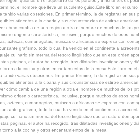
del fogón, quienes en el aquelarre de los peroles y trinchantes es posi
érmino, el nombre que lleva un suculento guiso.Este libro en el curso
a tenido varias obsesiones. En primer término, la de registrar en sus
quibles atinentes a la cibaria y sus circunstancias de estirpe american
ver cómo cambia de una región a otra el nombre de muchos de los pro
mismo origen o característica, inclusive, porque muchos de esos nom
uas, aztecas, cumanagotas, muiscas o africanas se expresa con conta
punzante grafismo, todo lo cual ha venido en el continente a acrecenta
guaje culinario sin merma del tesoro lingüístico que en este orden apo
stas páginas, el autor ha recogido, tras dilatadas investigaciones y d
 torno a la cocina y otros encantamientos de la mesa.Este libro en el
a tenido varias obsesiones. En primer término, la de registrar en sus
quibles atinentes a la cibaria y sus circunstancias de estirpe american
ver cómo cambia de una región a otra el nombre de muchos de los pro
mismo origen o característica, inclusive, porque muchos de esos nom
uas, aztecas, cumanagotas, muiscas o africanas se expresa con conta
punzante grafismo, todo lo cual ha venido en el continente a acrecenta
guaje culinario sin merma del tesoro lingüístico que en este orden apo
stas páginas, el autor ha recogido, tras dilatadas investigaciones y d
 torno a la cocina y otros encantamientos de la mesa.