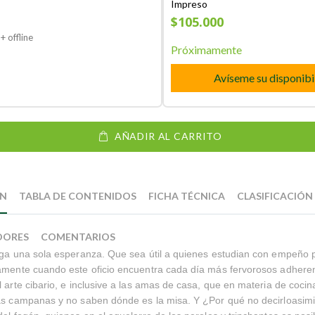
Impreso
$105.000
+ offline
Próximamente
Avíseme su disponibi
AÑADIR AL CARRITO
ÓN
TABLA DE CONTENIDOS
FICHA TÉCNICA
CLASIFICACIÓN
DORES
COMENTARIOS
iga una sola esperanza. Que sea útil a quienes estudian con empeño p
amente cuando este oficio encuentra cada día más fervorosos adheren
l arte cibario, e inclusive a las amas de casa, que en materia de coc
las campanas y no saben dónde es la misa. Y ¿Por qué no decirloasim