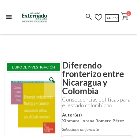
Departamento de
Libros resultado de
Impreso Bajo
publicaciones
investigación
Demanda
publi
0
MONEDA
COP
Cart
COEDICIONES
REDIMIR CÓDIGO
Diferendo
Skip
Skip
LIBRO DE INVESTIGACIÓN
to
to
fronterizo entre
the
the
Nicaragua y
end
beginning
of
of
Colombia
the
the
images
images
Consecuencias políticas para
gallery
gallery
el estado colombiano
Autor(es)
Xiomara Lorena Romero Pérez
Seleccione un formato