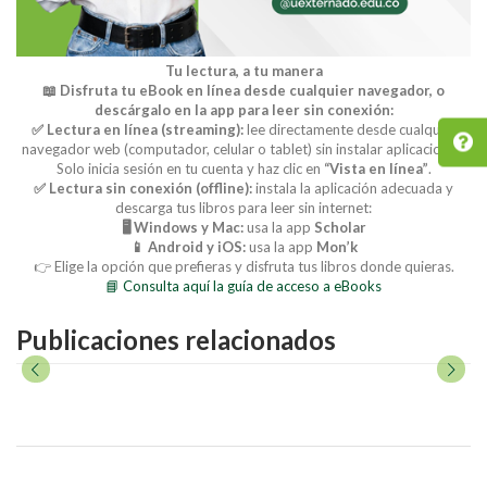
Tu lectura, a tu manera
📖 Disfruta tu eBook en línea desde cualquier navegador, o
descárgalo en la app para leer sin conexión:
✅ Lectura en línea (streaming):
lee directamente desde cualquier
navegador web (computador, celular o tablet) sin instalar aplicaciones.
Solo inicia sesión en tu cuenta y haz clic en
“Vista en línea”
.
✅ Lectura sin conexión (offline):
instala la aplicación adecuada y
descarga tus libros para leer sin internet:
🖥️ Windows y Mac:
usa la app
Scholar
📱 Android y iOS:
usa la app
Mon’k
👉 Elige la opción que prefieras y disfruta tus libros donde quieras.
📘 Consulta aquí la guía de acceso a eBooks
Publicaciones relacionados