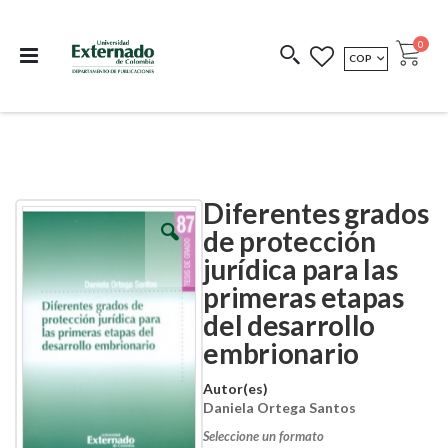
Departamento de
Libros resultado de
Impreso Bajo
publicaciones
investigación
Demanda
publi
0
MONEDA
COP
Cart
COEDICIONES
REDIMIR CÓDIGO
Diferentes grados
Skip
Skip
to
to
de protección
the
the
jurídica para las
end
beginning
of
of
primeras etapas
the
the
images
images
del desarrollo
gallery
gallery
embrionario
Autor(es)
Daniela Ortega Santos
Seleccione un formato