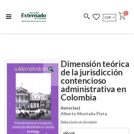
Departamento de
Libros resultado de
Impreso Bajo
publicaciones
investigación
Demanda
publi
0
MONEDA
COP
Cart
COEDICIONES
REDIMIR CÓDIGO
Dimensión teórica
Skip
Skip
to
to
de la jurisdicción
the
the
contencioso
end
beginning
of
of
administrativa en
the
the
images
images
Colombia
gallery
gallery
Autor(es)
Alberto Montaña Plata
Seleccione un formato
eBook