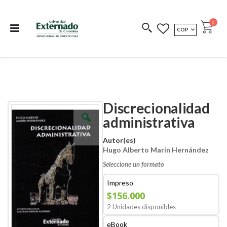
Departamento de
Libros resultado de
Impreso Bajo
publicaciones
investigación
Demanda
publi
0
MONEDA
COP
Cart
COEDICIONES
REDIMIR CÓDIGO
Discrecionalidad
Skip
Skip
to
to
administrativa
the
the
end
beginning
Autor(es)
of
of
Hugo Alberto Marín Hernández
the
the
images
images
Seleccione un formato
gallery
gallery
Impreso
$156.000
2 Unidades disponibles
eBook