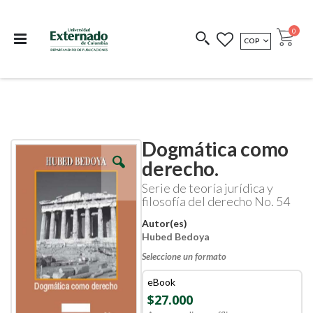
Departamento de
Libros resultado de
Impreso Bajo
publicaciones
investigación
Demanda
publi
0
MONEDA
COP
Cart
COEDICIONES
REDIMIR CÓDIGO
Dogmática como
Skip
Skip
to
to
derecho.
the
the
end
beginning
Serie de teoría jurídica y
of
of
filosofía del derecho No. 54
the
the
images
images
Autor(es)
gallery
gallery
Hubed Bedoya
Seleccione un formato
eBook
$27.000