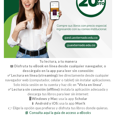
Tu lectura, a tu manera
📖 Disfruta tu eBook en línea desde cualquier navegador, o
descárgalo en la app para leer sin conexión:
✅ Lectura en línea (streaming):
lee directamente desde cualquier
navegador web (computador, celular o tablet) sin instalar aplicaciones.
Solo inicia sesión en tu cuenta y haz clic en
“Vista en línea”
.
✅ Lectura sin conexión (offline):
instala la aplicación adecuada y
descarga tus libros para leer sin internet:
🖥️ Windows y Mac:
usa la app
Scholar
📱 Android y iOS:
usa la app
Mon’k
👉 Elige la opción que prefieras y disfruta tus libros donde quieras.
📘 Consulta aquí la guía de acceso a eBooks