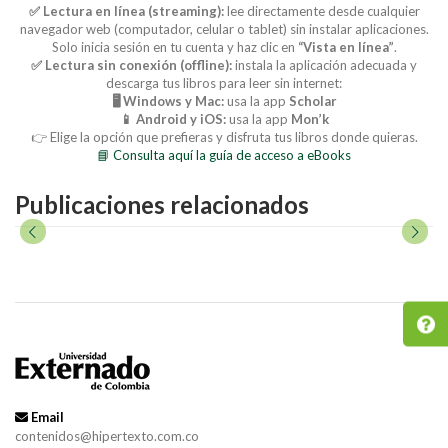
✅ Lectura en línea (streaming):
lee directamente desde cualquier
navegador web (computador, celular o tablet) sin instalar aplicaciones.
Solo inicia sesión en tu cuenta y haz clic en
“Vista en línea”
.
✅ Lectura sin conexión (offline):
instala la aplicación adecuada y
descarga tus libros para leer sin internet:
🖥️ Windows y Mac:
usa la app
Scholar
📱 Android y iOS:
usa la app
Mon’k
👉 Elige la opción que prefieras y disfruta tus libros donde quieras.
📘 Consulta aquí la guía de acceso a eBooks
Publicaciones relacionados
Email
contenidos@hipertexto.com.co