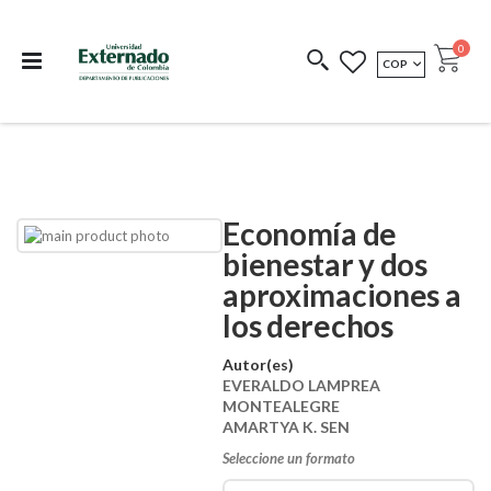
Departamento de
Libros resultado de
Impreso Bajo
publicaciones
investigación
Demanda
publi
0
MONEDA
COP
Cart
COEDICIONES
REDIMIR CÓDIGO
Economía de
Skip
Skip
to
to
bienestar y dos
the
the
aproximaciones a
end
beginning
of
of
los derechos
the
the
images
images
Autor(es)
gallery
gallery
EVERALDO LAMPREA
MONTEALEGRE
AMARTYA K. SEN
Seleccione un formato